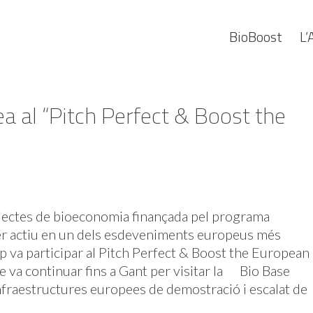
BioBoost
L’
a al “Pitch Perfect & Boost the
jectes de bioeconomia finançada pel programa
er actiu en un dels esdeveniments europeus més
uip va participar al Pitch Perfect & Boost the European
va continuar fins a Gant per visitar la
Bio Base
infraestructures europees de demostració i escalat de