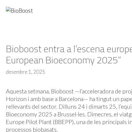
Vés
al
contingut
Bioboost entra a l’escena europe
European Bioeconomy 2025”
desembre 1, 2025
Aquesta setmana, Bioboost —l’acceleradora de pro
Horizon i amb base a Barcelona— ha tingut un pap
rellevants del sector. Dilluns 24 i dimarts 25, l’eq
Bioeconomy 2025 a Brussel·les. Dimecres, el viatge 
Europe Pilot Plant
(BBEPP), una de les principals 
processos biobasats.