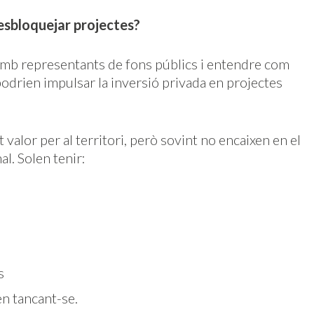
esbloquejar projectes?
 amb representants de fons públics i entendre com
odrien impulsar la inversió privada en projectes
valor per al territori, però sovint no encaixen en el
al. Solen tenir:
s
en tancant-se.