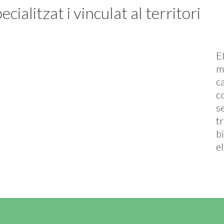
cialitzat i vinculat al territori
E
m
c
c
s
t
b
el