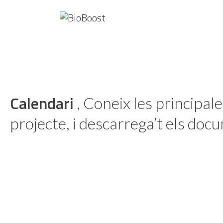
Vés
al
contingut
Calendari
, Coneix les principales
projecte, i descarrega’t els doc