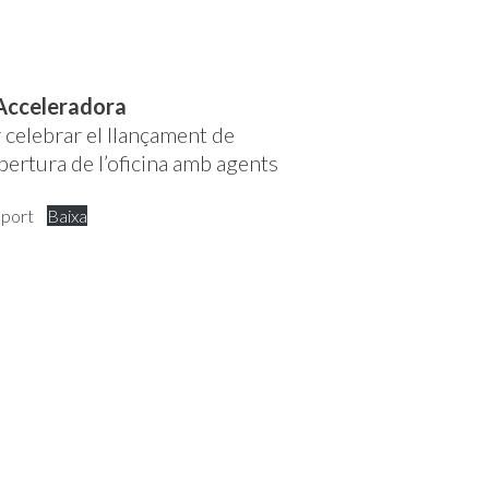
’Acceleradora
celebrar el llançament de
obertura de l’oficina amb agents
eport
Baixa