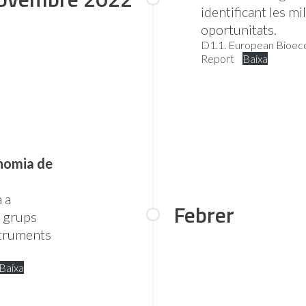
identificant les mi
oportunitats.
D1.1. European Bioec
Report
Baixa
onomia de
 a
Febrer
, grups
nstruments
Baixa