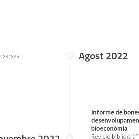
Agost 2022
i xarxes
Informe de bones
desenvolupament
bioeconomia
ovembre 2022
Revisió bibliogràf