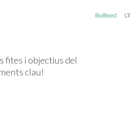
BioBoost
L’
 fites i objectius del
uments clau!