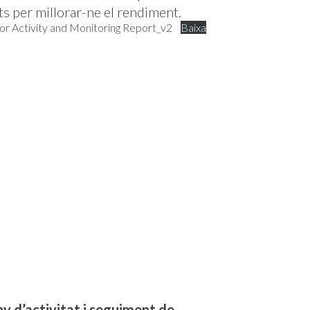
ts per millorar-ne el rendiment.
or Activity and Monitoring Report_v2
Baixa
y d’activitat i seguiment de