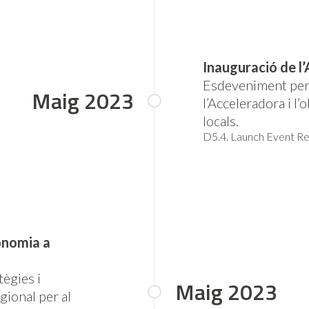
Inauguració de l
Esdeveniment per 
Maig 2023
l’Acceleradora i l’
locals.
D5.4. Launch Event R
conomia a
tègies i
Maig 2023
egional per al