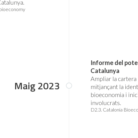
atalunya.
o bioeconomy
Informe del pote
Catalunya
Ampliar la cartera
Maig 2023
mitjançant la iden
bioeconomia i inici
involucrats.
D2.3. Catalonia Bioec