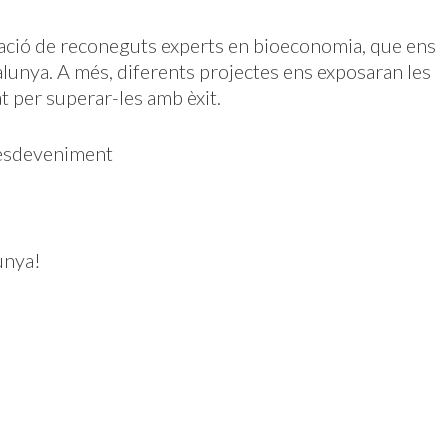
ació de reconeguts experts en bioeconomia, que ens
alunya. A més, diferents projectes ens exposaran les
at per superar-les amb èxit.
t esdeveniment
unya!