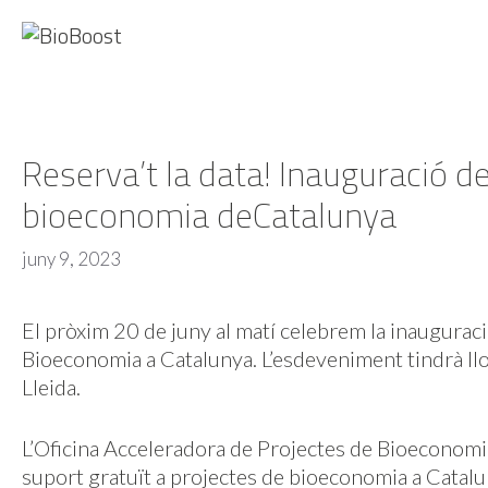
Vés
al
contingut
Reserva’t la data! Inauguració d
bioeconomia deCatalunya
juny 9, 2023
El pròxim 20 de juny al matí celebrem la inauguraci
Bioeconomia a Catalunya. L’esdeveniment tindrà llo
Lleida.
L’Oficina Acceleradora de Projectes de Bioeconomia
suport gratuït a projectes de bioeconomia a Catalu