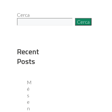
Cerca
Cerca
Recent
Posts
M
é
s
e
n