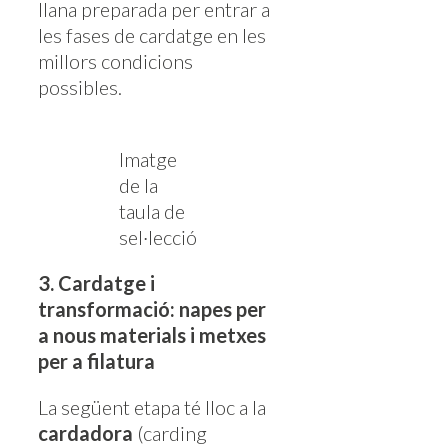
llana preparada per entrar a
les fases de cardatge en les
millors condicions
possibles.
Imatge
de la
taula de
sel·lecció
3. Cardatge i
transformació: napes per
a nous materials i metxes
per a filatura
La següent etapa té lloc a la
cardadora
(carding