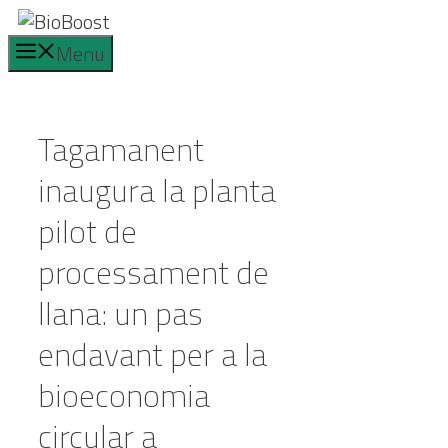
Vés
al
Menu
contingut
Tagamanent
inaugura la planta
pilot de
processament de
llana: un pas
endavant per a la
bioeconomia
circular a